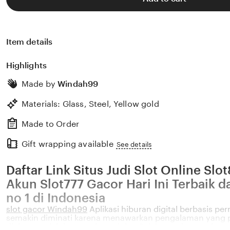
Item details
Highlights
Made by
Windah99
Materials: Glass, Steel, Yellow gold
Made to Order
Gift wrapping available
See details
Daftar Link Situs Judi Slot Online Sl
Akun Slot777 Gacor Hari Ini Terbaik 
no 1 di Indonesia
slot gacor Windah99
Aplikasi hiburan digital berbasis per
semakin diminati karena menawarkan pengalaman yang 
diakses melalui perangkat seluler. Salah satu kategori yan