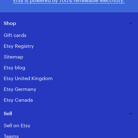
Etsy is powered by 100% renewable electricity.
Shop
Gift cards
Etsy Registry
Sitemap
Etsy blog
Etsy United Kingdom
Etsy Germany
Etsy Canada
Sell
Sell on Etsy
Teams