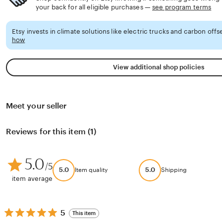
keamanan data, aplikasi semacam ini dapat menjadi pili
your back for all eligible purchases —
see program terms
mencari hiburan digital berbasis permainan interaktif mel
Etsy invests in climate solutions like electric trucks and carbon offs
how
View additional shop policies
Meet your seller
Reviews for this item (1)
5.0
/5
5.0
5.0
Item quality
Shipping
item average
5
5
This item
out