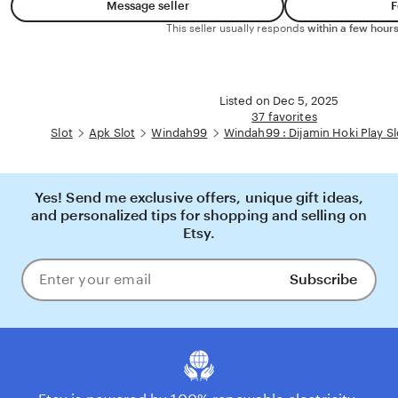
Message seller
F
This seller usually responds
within a few hours
Listed on Dec 5, 2025
37 favorites
Slot
Apk Slot
Windah99
Windah99 : Dijamin Hoki Play Sl
Yes! Send me exclusive offers, unique gift ideas,
and personalized tips for shopping and selling on
Etsy.
Subscribe
Enter
your
email